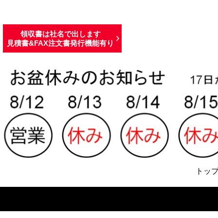
領収書は社名で出します
見積書&FAX注文書発行機能有り
トッ