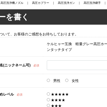
｜
高圧洗浄機ノズル
｜
高圧カプラー
｜
高圧洗浄ガン
｜
高圧洗浄継手
ーを書く
ついて、お客様のご感想をお待ちしております。
ケルヒャー互換 軽量グレー高圧ホ
ンタッチタイプ
名(ニックネーム可)
必須
男性
女性
めレベル
★★★★★
必須
★★★★
★★★