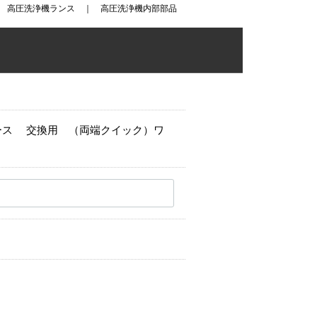
｜
高圧洗浄機ランス
｜
高圧洗浄機内部部品
ース 交換用 （両端クイック）ワ