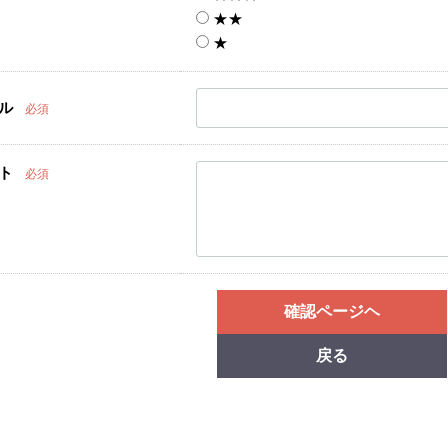
★★
★
ル
必須
ト
必須
確認ページヘ
戻る