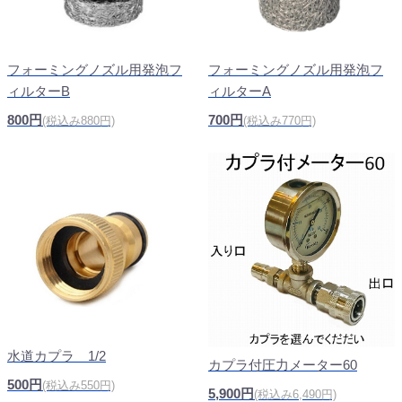
フォーミングノズル用発泡フ
フォーミングノズル用発泡フ
ィルターB
ィルターA
800円
700円
(税込み880円)
(税込み770円)
水道カプラ 1/2
カプラ付圧力メーター60
500円
(税込み550円)
5,900円
(税込み6,490円)