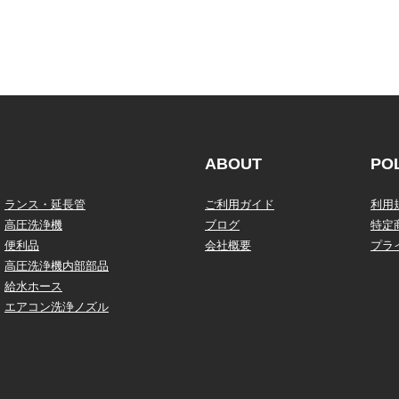
ABOUT
PO
ランス・延長管
ご利用ガイド
利用
高圧洗浄機
ブログ
特定
便利品
会社概要
プラ
高圧洗浄機内部部品
給水ホース
エアコン洗浄ノズル