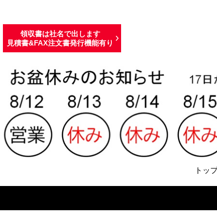
領収書は社名で出します
見積書&FAX注文書発行機能有り
トッ