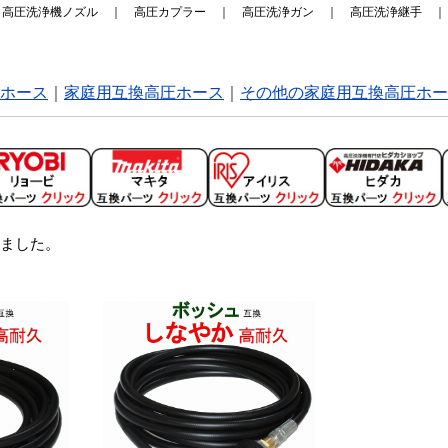
｜
高圧洗浄機ノズル
｜
高圧カプラー
｜
高圧洗浄ガン
｜
高圧洗浄継手
ホース
家庭用互換高圧ホース
その他の家庭用互換高圧ホー
ました。