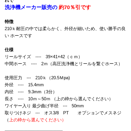
れで
洗浄機メーカー販売の
約70％引です
特徴
210ｋ耐圧の中では柔らかく、外径が細いため、使い勝手の良
い ホースです
仕様
リールサイズ ---- 39×41×42（ｃｍ）
中間ホース ---- 2ｍ（高圧洗浄機とリールを繋ぐホース）
使用圧力 --- 210ｋ（20.5Ｍpa)
外径 ---- 15.4mm
内径 ---- 9.3mm（3分）
長さ ---- 10ｍ～50ｍ （上の枠から選んでください）
ワイヤー入り 最少曲げ半径 --- 50mm
取りつけネジ --- オス3/8 PT オプションでメスネジ
（
上の枠から選んでください）