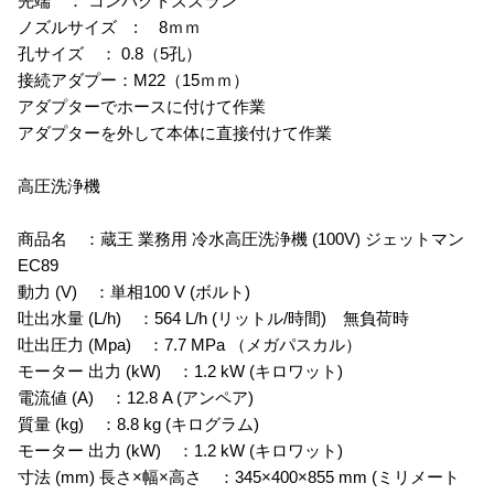
先端 ： コンパクトズズラン
ノズルサイズ : 8ｍｍ
孔サイズ ： 0.8（5孔）
接続アダプー：M22（15ｍｍ）
アダプターでホースに付けて作業
アダプターを外して本体に直接付けて作業
高圧洗浄機
商品名 ：蔵王 業務用 冷水高圧洗浄機 (100V) ジェットマン
EC89
動力 (V) ：単相100 V (ボルト)
吐出水量 (L/h) ：564 L/h (リットル/時間) 無負荷時
吐出圧力 (Mpa) ：7.7 MPa （メガパスカル）
モーター 出力 (kW) ：1.2 kW (キロワット)
電流値 (A) ：12.8 A (アンペア)
質量 (kg) ：8.8 kg (キログラム)
モーター 出力 (kW) ：1.2 kW (キロワット)
寸法 (mm) 長さ×幅×高さ ：345×400×855 mm (ミリメート