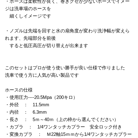
・ホースは柔軟性が良く、巻きクセが少ないホースでイメー
ジは洗車場のホースを
細くしイメージです
・ノズルは先端を回すと水の扇角度が変わり洗浄幅が変えら
れます、先端部分を前後
すると低圧高圧が切り替えが出来ます
このセットはプロが使う使い勝手が良い仕様で作りました
洗車で使う方に人気が高い製品です
ホースの仕様
・使用圧力----20.5Mpa（200キロ）
・外径 ： 11.5mm
・内径 ： 6.3mm
・長さ ： 5ｍ～40ｍ（上の枠から選んでください）
・カプラ ： 1/4ワンタッチカプラー 安全ロック付き
・変換カプラ ： Ｍ22軸15ｍｍから1/4ワンタッチカプラー