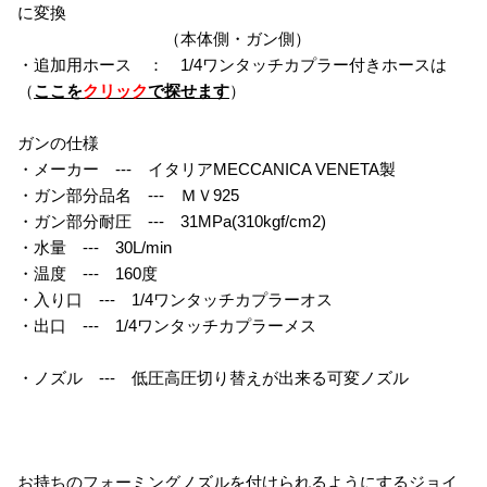
に変換
（本体側・ガン側）
・追加用ホース ： 1/4ワンタッチカプラー付きホースは
（
ここを
クリック
で探せます
）
ガンの仕様
・メーカー --- イタリアMECCANICA VENETA製
・ガン部分品名 --- ＭＶ925
・ガン部分耐圧 --- 31MPa(310kgf/cm2)
・水量 --- 30L/min
・温度 --- 160度
・入り口 --- 1/4ワンタッチカプラーオス
・出口 --- 1/4ワンタッチカプラーメス
・ノズル --- 低圧高圧切り替えが出来る可変ノズル
お持ちのフォーミングノズルを付けられるようにするジョイ