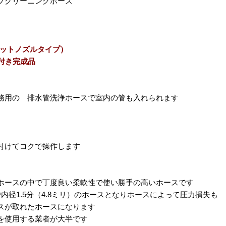
プクリーニングホース
ロケットノズルタイプ）
付き完成品
務用の 排水管洗浄ホースで室内の管も入れられます
付けてコクで操作します
ホースの中で丁度良い柔軟性で使い勝手の高いホースです
内径1.5分（4.8ミリ）のホースとなりホースによって圧力損失も
スが取れたホースになります
を使用する業者が大半です