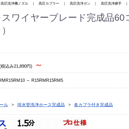
｜
高圧洗浄機ノズル
｜
高圧カプラー
｜
高圧洗浄ガン
｜
高圧洗浄継手
スワイヤーブレード完成品60コ
ト）
～
(税込み21,890円)
RMR15RM10 ～ R15RMR15RM5
ール
排水管洗浄ホース完成品
各カプラ付き完成品