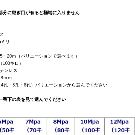
部分に継ぎ目が有ると極端に入りません
ス
5ミリ
・15・20ｍ（バリエーションで選べます）
（100キロ）
ステンレス
8ｍｍ
8（4孔・5孔・6孔）バリエーションから選んでください
一番下の表を見て選んでください