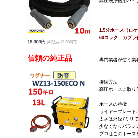
高圧洗浄機用パイ
1.5分ホース（
60コック カプラ
18,000円
(税込み19,800円)
専門業者が使う業
接続方法
高圧ホースに取り
ホースの特徴
ワイヤーブレード
太さは外径7ミリで
少なくなりバラン
プロはこのホース