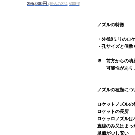
295,000円
(税込み324,500円)
ノズルの特徴
・外径8ミリのロ
・孔サイズと個数
※ 前方からの噴
可能性があり、
ノズルの種類につ
ロケットノズルの
ロケットの長所
ロケッロノズルは
直線のみ又はまっ
単価が少し安い