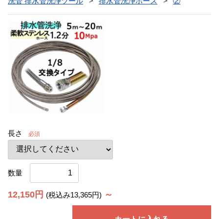
洗管 排水管洗浄ツール
排水管洗浄ホース
②
長さ
必須
数量
12,150円
～
(税込み13,365円)