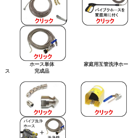
ホース単体 家庭用互管洗浄ホー
ス 完成品