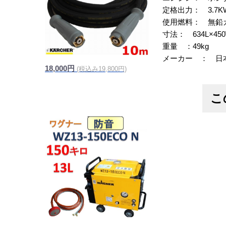
定格出力： 3.7KW（
使用燃料： 無鉛
寸法： 634L×450
重量 ：49kg
メーカー ： 日
18,000円
(税込み19,800円)
信頼の純正品
こ