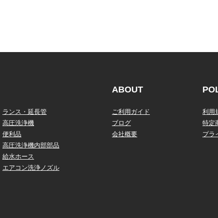
ABOUT
PO
ランス・延長管
ご利用ガイド
利用
高圧洗浄機
ブログ
特定
便利品
会社概要
プラ
高圧洗浄機内部部品
給水ホース
エアコン洗浄ノズル