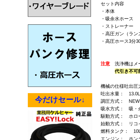
セット内容
・本体
・吸余水ホース
・ストレーナー
・高圧ガン（ランス
・高圧ホース3分3
注意
洗浄機はメー
代引き不可
機械の仕様吐出圧力： 
吐出水量： 13.0L/
今だけセール↓
調圧方式： NE
吸水方式： 吸・
駆動方式： ホロ
始動方式： リコ
燃料タンク： 10
エンジン： ホンダ G