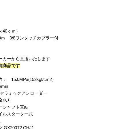
40ｃｍ）
0ｍ 3/8ワンタッチカプラー付
カーから直送いたします
能商品です
15.0MPa(153kgf/cm2）
min
Wセラミックアンローダー
余水方
ーシャフト直結
イルスターター式
L
X200T2 CHJ1