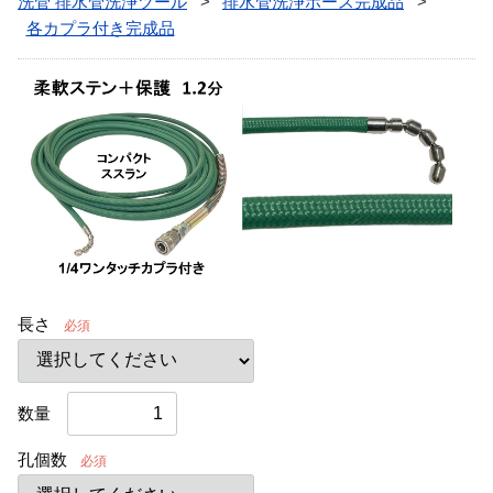
洗管 排水管洗浄ツール
排水管洗浄ホース完成品
各カプラ付き完成品
長さ
必須
数量
孔個数
必須