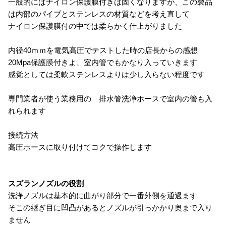
一般的にはナイロン保護膜付きは固くなりますが、この製品
は内部のパイプとステンレスの材質などを考え直して
ナイロン保護膜付の中では柔らかく仕上がりました
内径40ｍｍを電気高圧でテストした時の店長からの感想
20Mpa保護膜付きよ、室内管でもかなり入っていきます
感覚としては柔軟ステンレスよりは少し入らない程度です
専門業者が使う業務用の 排水管洗浄ホースで室内の管も入
れられます
接続方法
高圧ホースに取り付けてコクで操作します
スズランノズルの役割
洗浄ノズルは基本的に曲がり部分で一番外側を通過ます
そこの継ぎ目に凹凸があるとノズルが引っかかり奥まで入り
ません