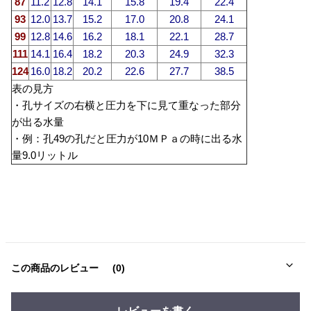
87
11.2
12.8
14.1
15.8
19.4
22.4
93
12.0
13.7
15.2
17.0
20.8
24.1
99
12.8
14.6
16.2
18.1
22.1
28.7
111
14.1
16.4
18.2
20.3
24.9
32.3
124
16.0
18.2
20.2
22.6
27.7
38.5
表の見方
・孔サイズの右横と圧力を下に見て重なった部分
が出る水量
・例：孔49の孔だと圧力が10ＭＰａの時に出る水
量9.0リットル
この商品のレビュー
(0)