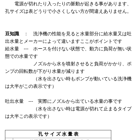
電源が切れたり入ったりの脈動が起きる事があります、
孔サイズは表どうりで小さくしない方が間違えありません。
豆知識
： 洗浄機の性能を見ると水量部分に給水量又は吐
出水量とメーカーによって違いますここがポイントです
給水量 --- ホースを付けない状態で、動力に負荷が無い状
態での水量です
ノズルから水を噴射させると負荷がかかり、ポ
ンプの回転数が下がり水量が減ります
（水を出さない時もポンプが動いている洗浄機
は大半がこの表示です）
吐出水量 --- 実際にノズルから出ている水量の事です
（水を出さない時は電源が切れて止まるタイプ
は大半この表示です）
孔 サ イ ズ 水 量 表