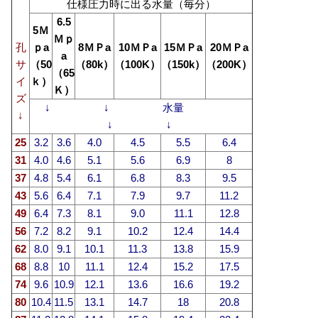
仕様圧力時に出る水量（毎分）
6.5
5Ｍ
Ｍｐ
孔
ｐa
8ＭＰa
10ＭＰa
15ＭＰa
20ＭＰa
a
サ
（50
（80k）
（100K）
（150k）
（200K）
（65
イ
ｋ）
Ｋ）
ズ
↓ ↓ 水量
↓
↓ ↓
25
3.2
3.6
4.0
4.5
5.5
6.4
31
4.0
4.6
5.1
5.6
6.9
8
37
4.8
5.4
6.1
6.8
8.3
9.5
43
5.6
6.4
7.1
7.9
9.7
11.2
49
6.4
7.3
8.1
9.0
11.1
12.8
56
7.2
8.2
9.1
10.2
12.4
14.4
62
8.0
9.1
10.1
11.3
13.8
15.9
68
8.8
10
11.1
12.4
15.2
17.5
74
9.6
10.9
12.1
13.6
16.6
19.2
80
10.4
11.5
13.1
14.7
18
20.8