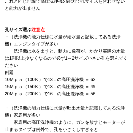
これと同じ理論で高圧洗浄機の能力で孔サイズを合わせない
と能力が出ません
孔サイズ選ぶ
注意点
・（洗浄機の能力仕様に水量が給水量と記載してある洗浄
機）エンジンタイプが多い
洗浄機は水を出すと、動力に負荷が、かかり実際の水量
は1割以上少なくなるので必ず1～2サイズ小さい孔を選んでく
ださい
例題
10Ｍｐａ（100Ｋ）で13Ｌの高圧洗浄機 ＝ 62
15Ｍｐａ（150Ｋ）で13Ｌの高圧洗浄機 ＝ 49
20Ｍｐａ（200Ｋ）で16Ｌの高圧洗浄機 ＝ 56
・（洗浄機の能力仕様に水量が吐出水量と記載してある洗浄
機）家庭用が多い
家庭用の高圧洗浄機のように、ガンを放すとモーターが
止まるタイプは例外で、孔を小さくしすぎると