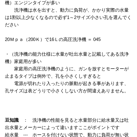
機）エンジンタイプが多い
洗浄機は水を出すと、動力に負荷が、かかり実際の水量
は1割以上少なくなるので必ず1～2サイズ小さい孔を選んでく
ださい
20Ｍｐａ（200Ｋ）で16Ｌの高圧洗浄機 ＝ 045
・（洗浄機の能力仕様に水量が吐出水量と記載してある洗浄
機）家庭用が多い
家庭用の高圧洗浄機のように、ガンを放すとモーターが
止まるタイプは例外で、孔を小さくしすぎると
電源が切れたり入ったりの脈動が起きる事があります、
孔サイズは表どうりで小さくしない方が間違えありません。
豆知識
： 洗浄機の性能を見ると水量部分に給水量又は吐
出水量とメーカーによって違いますここがポイントです
給水量 --- ホースを付けない状態で、動力に負荷が無い状