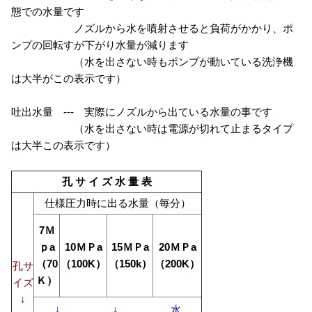
態での水量です
ノズルから水を噴射させると負荷がかかり、ポ
ンプの回転すが下がり水量が減ります
（水を出さない時もポンプが動いている洗浄機
は大半がこの表示です）
吐出水量 --- 実際にノズルから出ている水量の事です
（水を出さない時は電源が切れて止まるタイプ
は大半この表示です）
孔 サ イ ズ 水 量 表
仕様圧力時に出る水量（毎分）
7Ｍ
ｐa
10ＭＰa
15ＭＰa
20ＭＰa
（70
（100K）
（150k）
（200K）
孔サ
Ｋ）
イズ
↓
↓ ↓ 水