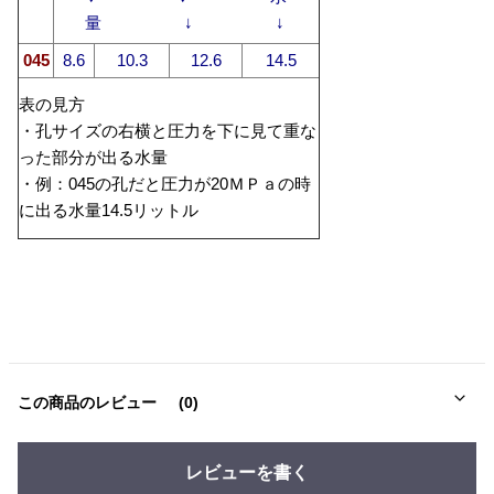
量 ↓ ↓
045
8.6
10.3
12.6
14.5
表の見方
・孔サイズの右横と圧力を下に見て重な
った部分が出る水量
・例：045の孔だと圧力が20ＭＰａの時
に出る水量14.5リットル
この商品のレビュー
(0)
レビューを書く