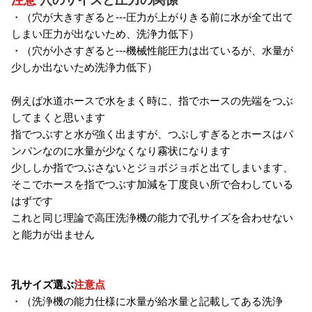
・（穴が大きすぎると---圧力が上がりきる前に水が全て出て
しまい圧力が出ないため、洗浄力低下）
・（穴が小さすぎると---機械性能圧力は出ているが、水量が
少しか出ないため洗浄力低下）
例えば水道ホースで水をまく時に、指でホースの先端をつぶ
してまくと思います
指でつぶすと水が強く出ますが、つぶしすぎるとホースはパ
ンパンなのに水量が少なくなり霧状になります
少ししか指でつぶさないとジョボジョボと出てしまいます、
そこでホースを指でつぶす加減を丁度良い所で合わしている
はずです
これと同じ理論で高圧洗浄機の能力で孔サイズを合わせない
と能力が出ません
孔サイズ選ぶ
注意点
・（洗浄機の能力仕様に水量が給水量と記載してある洗浄