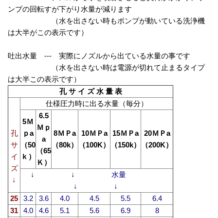
ンプの回転すが下がり水量が減ります
（水を出さない時もポンプが動いている洗浄機
は大半がこの表示です）
吐出水量 --- 実際にノズルから出ている水量の事です
（水を出さない時は電源が切れて止まるタイプ
は大半この表示です）
孔 サ イ ズ 水 量 表
仕様圧力時に出る水量（毎分）
6.5
5Ｍ
Ｍｐ
孔
ｐa
8ＭＰa
10ＭＰa
15ＭＰa
20ＭＰa
a
サ
（50
（80k）
（100K）
（150k）
（200K）
（65
イ
ｋ）
Ｋ）
ズ
↓ ↓ 水量
↓
↓ ↓
25
3.2
3.6
4.0
4.5
5.5
6.4
31
4.0
4.6
5.1
5.6
6.9
8