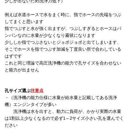
少しか出ないため洗浄力低下）
例えば水道ホースで水をまく時に、指でホースの先端をつぶ
してまくと思います
指でつぶすと水が強く出ますが、つぶしすぎるとホースはパ
ンパンなのに水量が少なくなり霧状になります
少ししか指でつぶさないとジョボジョボと出てしまいます、
そこでホースを指でつぶす加減を丁度良い所で合わしている
はずです
これと同じ理論で高圧洗浄機の能力で孔サイズを合わせない
と能力が出ません
孔サイズ選ぶ
注意点
・（洗浄機の能力仕様に水量が給水量と記載してある洗浄
機）エンジンタイプが多い
洗浄機は水を出すと、動力に負荷が、かかり実際の水量
は1割以上少なくなるので必ず1～2サイズ小さい孔を選んでく
ださい