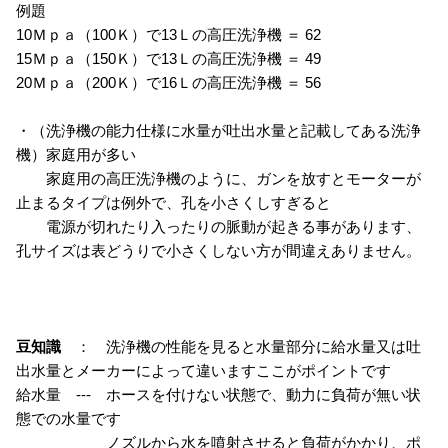
例題
10Ｍｐａ（100Ｋ）で13Ｌの高圧洗浄機 ＝ 62
15Ｍｐａ（150Ｋ）で13Ｌの高圧洗浄機 ＝ 49
20Ｍｐａ（200Ｋ）で16Ｌの高圧洗浄機 ＝ 56
・（洗浄機の能力仕様に水量が吐出水量と記載してある洗浄
機）家庭用が多い
家庭用の高圧洗浄機のように、ガンを放すとモーターが
止まるタイプは例外で、孔を小さくしすぎると
電源が切れたり入ったりの脈動が起きる事があります、
孔サイズは表どうりで小さくしない方が間違えありません。
豆知識
： 洗浄機の性能を見ると水量部分に給水量又は吐
出水量とメーカーによって違いますここがポイントです
給水量 --- ホースを付けない状態で、動力に負荷が無い状
態での水量です
ノズルから水を噴射させると負荷がかかり、ポ