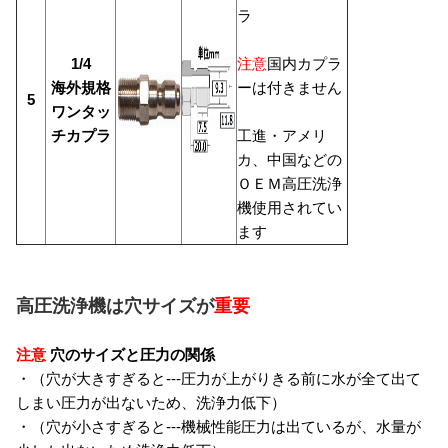
ラ
1/4
注意
国内カプラ
海外規格
ーは付きません
5
ワンタッ
チカプラ
工進・アメリ
カ、中国などの
ＯＥＭ高圧洗浄
機使用されてい
ます
高圧洗浄機は穴サイズが
重要
注意
穴のサイズと圧力の関係
・（穴が大きすぎると---圧力が上がりきる前に水が全て出て
しまい圧力が出ないため、洗浄力低下）
・（穴が小さすぎると---機械性能圧力は出ているが、水量が