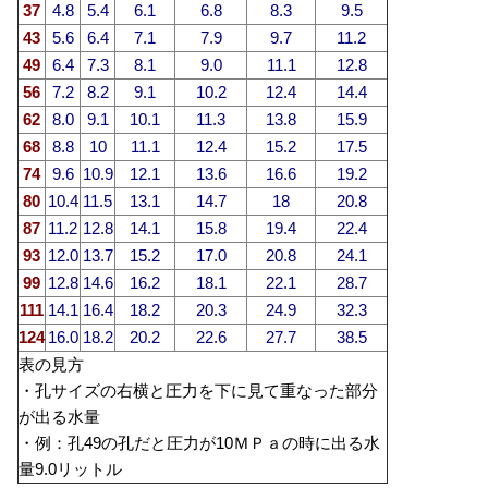
37
4.8
5.4
6.1
6.8
8.3
9.5
43
5.6
6.4
7.1
7.9
9.7
11.2
49
6.4
7.3
8.1
9.0
11.1
12.8
56
7.2
8.2
9.1
10.2
12.4
14.4
62
8.0
9.1
10.1
11.3
13.8
15.9
68
8.8
10
11.1
12.4
15.2
17.5
74
9.6
10.9
12.1
13.6
16.6
19.2
80
10.4
11.5
13.1
14.7
18
20.8
87
11.2
12.8
14.1
15.8
19.4
22.4
93
12.0
13.7
15.2
17.0
20.8
24.1
99
12.8
14.6
16.2
18.1
22.1
28.7
111
14.1
16.4
18.2
20.3
24.9
32.3
124
16.0
18.2
20.2
22.6
27.7
38.5
表の見方
・孔サイズの右横と圧力を下に見て重なった部分
が出る水量
・例：孔49の孔だと圧力が10ＭＰａの時に出る水
量9.0リットル