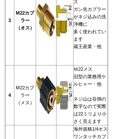
ス
ガン先カプラー
M22カプ
がネジ込みの洗
3
ラー
浄機に
（オス）
多く使われてい
ます
蔵王産業・他
Ｍ22メス
旧型の業務用ケ
ルヒャー・他
M22カプ
4
ラー
ネジ山は谷側の
（メス）
数字なので実際
は22ミリより小
さく見えます
海外規格1/4オス
ワンタッチカプ