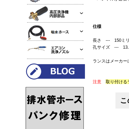
仕様
長さ --- 150
孔サイズ --- 13
ランスはメーカー
注意
取り付ける
こ