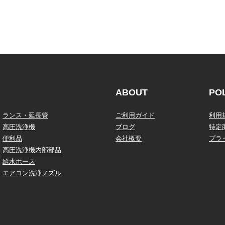
ABOUT
PO
ランス・延長管
ご利用ガイド
利用
高圧洗浄機
ブログ
特定
便利品
会社概要
プラ
高圧洗浄機内部部品
給水ホース
エアコン洗浄ノズル