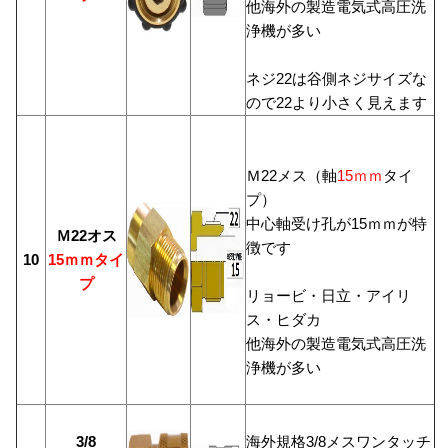
他海外の製造電気式高圧洗
浄機が多い
ネジ22は谷側ネジサイズな
ので22より小さく見えます
Ｍ22メス（軸
15ｍｍ
タイ
プ）
中心軸受け孔が15ｍｍが特
Ｍ22オス
徴です
10
15ｍｍタイ
プ
リョービ・日立・アイリ
ス・ヒダカ
他海外の製造電気式高圧洗
浄機が多い
3/8
海外規格3/8メスワンタッチ