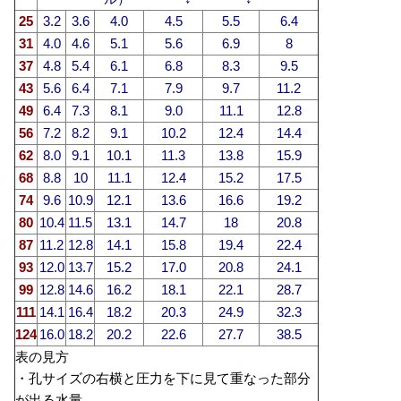
25
3.2
3.6
4.0
4.5
5.5
6.4
31
4.0
4.6
5.1
5.6
6.9
8
37
4.8
5.4
6.1
6.8
8.3
9.5
43
5.6
6.4
7.1
7.9
9.7
11.2
49
6.4
7.3
8.1
9.0
11.1
12.8
56
7.2
8.2
9.1
10.2
12.4
14.4
62
8.0
9.1
10.1
11.3
13.8
15.9
68
8.8
10
11.1
12.4
15.2
17.5
74
9.6
10.9
12.1
13.6
16.6
19.2
80
10.4
11.5
13.1
14.7
18
20.8
87
11.2
12.8
14.1
15.8
19.4
22.4
93
12.0
13.7
15.2
17.0
20.8
24.1
99
12.8
14.6
16.2
18.1
22.1
28.7
111
14.1
16.4
18.2
20.3
24.9
32.3
124
16.0
18.2
20.2
22.6
27.7
38.5
表の見方
・孔サイズの右横と圧力を下に見て重なった部分
が出る水量