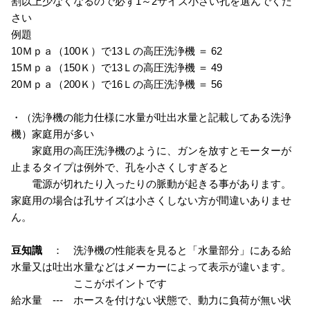
割以上少なくなるので必ず1～2サイズ小さい孔を選んでくだ
さい
例題
10Ｍｐａ（100Ｋ）で13Ｌの高圧洗浄機 ＝ 62
15Ｍｐａ（150Ｋ）で13Ｌの高圧洗浄機 ＝ 49
20Ｍｐａ（200Ｋ）で16Ｌの高圧洗浄機 ＝ 56
・（洗浄機の能力仕様に水量が吐出水量と記載してある洗浄
機）家庭用が多い
家庭用の高圧洗浄機のように、ガンを放すとモーターが
止まるタイプは例外で、孔を小さくしすぎると
電源が切れたり入ったりの脈動が起きる事があります。
家庭用の場合は孔サイズは小さくしない方が間違いありませ
ん。
豆知識
： 洗浄機の性能表を見ると「水量部分」にある給
水量又は吐出水量などはメーカーによって表示が違います。
ここがポイントです
給水量 --- ホースを付けない状態で、動力に負荷が無い状