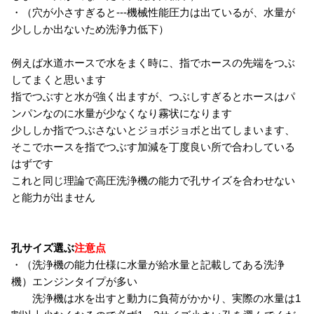
・（穴が小さすぎると---機械性能圧力は出ているが、水量が
少ししか出ないため洗浄力低下）
例えば水道ホースで水をまく時に、指でホースの先端をつぶ
してまくと思います
指でつぶすと水が強く出ますが、つぶしすぎるとホースはパ
ンパンなのに水量が少なくなり霧状になります
少ししか指でつぶさないとジョボジョボと出てしまいます、
そこでホースを指でつぶす加減を丁度良い所で合わしている
はずです
これと同じ理論で高圧洗浄機の能力で孔サイズを合わせない
と能力が出ません
孔サイズ選ぶ
注意点
・（洗浄機の能力仕様に水量が給水量と記載してある洗浄
機）エンジンタイプが多い
洗浄機は水を出すと動力に負荷がかかり、実際の水量は1