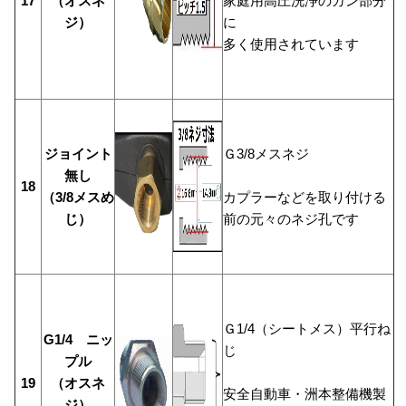
17
（オスネ
家庭用高圧洗浄のガン部分
ジ）
に
多く使用されています
ジョイント
Ｇ3/8メスネジ
無し
18
（3/8メスめ
カプラーなどを取り付ける
じ）
前の元々のネジ孔です
Ｇ1/4（シートメス）平行ね
G1/4 ニッ
じ
プル
19
（オスネ
安全自動車・洲本整備機製
ジ）