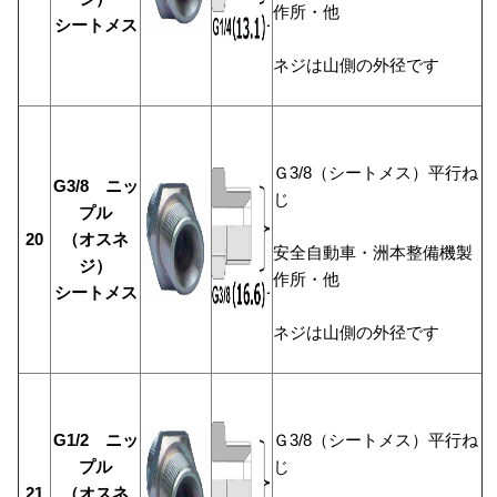
作所・他
シートメス
ネジは山側の外径です
Ｇ3/8（シートメス）平行ね
G3/8 ニッ
じ
プル
20
（オスネ
安全自動車・洲本整備機製
ジ）
作所・他
シートメス
ネジは山側の外径です
G1/2 ニッ
Ｇ3/8（シートメス）平行ね
プル
じ
21
（オスネ