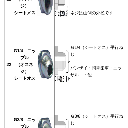
ジ）
シートメス
ネジは山側の外径です
Ｇ1/4（シートオス）平行ね
G1/4 ニッ
じ
プル
22
（オスネ
バンザイ・岡常歯車・ニッ
ジ）
サルコ・他
シートオス
Ｇ3/8（シートオス）平行ね
G3/8 ニッ
じ
プル