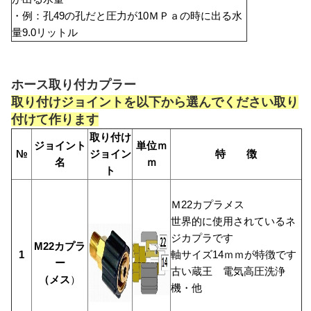
・例：孔49の孔だと圧力が10ＭＰａの時に出る水
量9.0リットル
ホース取り付カプラー
取り付けジョイントを以下から選んでください取り
付けて作ります
取り付け
ジョイント
単位ｍ
№
ジョイン
特 徴
名
ｍ
ト
Ｍ22カプラメス
世界的に使用されているネ
ジカプラです
M22カプラ
1
軸サイズ14ｍｍが特徴です
ー
古い蔵王 電気高圧洗浄
（メス
）
機・他