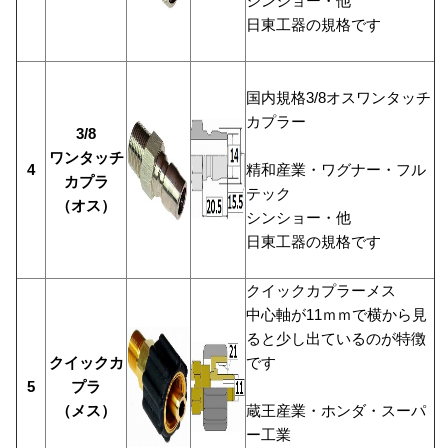
シンショー・他
日東工器の規格です
国内規格3/8オスワンタッチ
カプラー
3/8
ワンタッチ
4
精和産業・ワグナー・フル
カプラ
テック
（オス）
シンショー・他
日東工器の規格です
クイックカプラーメス
中心軸が11ｍｍで横から見
ると少し出ているのが特徴
クイックカ
です
5
プラ
（メス）
蔵王産業・ホンダ・スーパ
ー工業