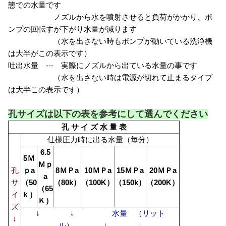
態での水量です
ノズルから水を噴射させると負荷がかかり、ポ
ンプの回転すが下がり水量が減ります
（水を出さない時もポンプが動いている洗浄機
は大半がこの表示です）
吐出水量 --- 実際にノズルから出ている水量の事です
（水を出さない時は電源が切れて止まるタイプ
は大半この表示です）
孔サイズは以下の表を参考にして選んでください
孔 サ イ ズ 水 量 表
仕様圧力時に出る水量（毎分）
6.5
5Ｍ
Ｍｐ
孔
ｐa
8ＭＰa
10ＭＰa
15ＭＰa
20ＭＰa
a
サ
（50
（80k）
（100K）
（150k）
（200K）
（65
イ
ｋ）
Ｋ）
ズ
↓ ↓ 水量 （リット
↓
ル） ↓ ↓