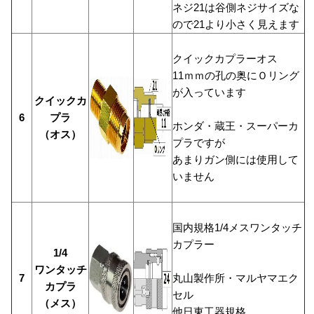
ネジ21は谷側ネジサイズな
ので21より小さく見えます
クイックカプラーオス
11ｍｍの孔の奥にＯリング
が入っています
クイックカ
6
プラ
ホンダ・蔵王・スーパーカ
（オス）
プラですが
あまりガン側には使用して
いません
国内規格1/4メスワンタッチ
カプラー
1/4
ワンタッチ
7
丸山製作所・マルヤマエク
カプラ
セル
（メス）
他日東工器規格