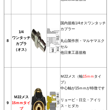
国内規格1/4オスワンタッチ
カプラー
1/4
ワンタッチ
8
丸山製作所・マルヤマエク
カプラ
セル
（オス）
他日東工器規格
Ｍ22メス（軸
15ｍｍ
タイ
プ）
中心軸が15ｍｍが特徴です
Ｍ22メス
リョービ・日立・アイリ
9
15ｍｍタイ
ス・ヒダカ
プ