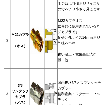
ネジ22は谷側ネジサイズな
ので22より小さく見えます
Ｍ22カプラオス
世界的に使用されているネ
ジカプラです
Ｍ22カプラ
軸受け孔サイズ14ｍｍネジ
2
ー
外径22ｍｍ
（オス）
古い蔵王・電気高圧洗浄
機・他
国内規格3/8メスワンタッチ
3/8
カプラー
ワンタッチ
3
精和産業・ワグナー・フル
カプラ
テック
（メス）