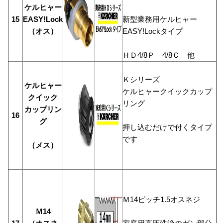
ケルヒャー
15
EASY!Lock
新型業務用ケルヒャー
（オス）
EASY!Lockタイプ
ＨＤ4/8Ｐ 4/8Ｃ 他
Ｋシリーズ
ケルヒャー
ケルヒャークイックカップ
クイック
リング
カップリン
16
グ
押し込むだけで付くタイプ
です
（メス）
Ｍ14ピッチ1.5オスネジ
Ｍ14