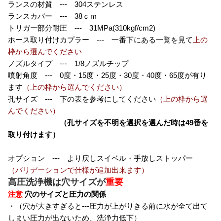
ランスの材質 --- 304ステンレス
ランスカバー --- 38ｃｍ
トリガー部分耐圧 --- 31MPa(310kgf/cm2)
ホース取り付けカプラー --- 一番下にある一覧を見て
上の
枠から選んでください
ノズルタイプ --- 1/8ノズルチップ
噴射角度 --- 0度・15度・25度・30度・40度・65度が有り
ます
（上の枠から選んでください）
孔サイズ --- 下の表を参考にしてください
（上の枠から選
んでください）
（孔サイズを不明を選択を選んだ時は49番を
取り付けます）
オプション --- より戻しスイベル・手放しストッパー
（バリデーションで仕様が追加出来ます）
高圧洗浄機は穴サイズが
重要
注意
穴のサイズと圧力の関係
・（穴が大きすぎると---圧力が上がりきる前に水が全て出て
しまい圧力が出ないため、洗浄力低下）