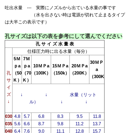
吐出水量 --- 実際にノズルから出ている水量の事です
（水を出さない時は電源が切れて止まるタイプ
は大半この表示です）
孔サイズは以下の表を参考にして選んでください
孔 サ イ ズ 水 量 表
仕様圧力時に出る水量（毎分）
5Ｍ
7Ｍ
30ＭＰ
ｐa
ｐa
10ＭＰa
15ＭＰa
20ＭＰa
a
孔
（50
（70
（100K）
（150k）
（200K）
（300K
サ
Ｋ）
Ｋ）
イ
ズ
↓ ↓ 水量（リット
↓
ル） ↓ ↓
030
4.8
5.7
6.8
8.3
9.5
11.8
035
5.6
6.6
8.7
9.8
11.2
13.7
040
6.4
7.6
9.0
11.1
12.8
15.7