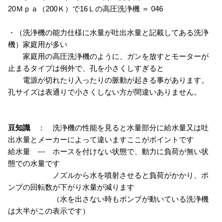
20Ｍｐａ（200Ｋ）で16Ｌの高圧洗浄機 ＝ 046
・（洗浄機の能力仕様に水量が吐出水量と記載してある洗浄
機）家庭用が多い
家庭用の高圧洗浄機のように、ガンを放すとモーターが
止まるタイプは例外で、孔を小さくしすぎると
電源が切れたり入ったりの脈動が起きる事があります。
孔サイズは表通りで小さくしない方が間違いありません。
豆知識
： 洗浄機の性能を見ると水量部分に給水量又は吐
出水量とメーカーによって違いますここがポイントです
給水量 --- ホースを付けない状態で、動力に負荷が無い状
態での水量です
ノズルから水を噴射させると負荷がかかり、ポ
ンプの回転数が下がり水量が減ります
（水を出さない時もポンプが動いている洗浄機
は大半がこの表示です）