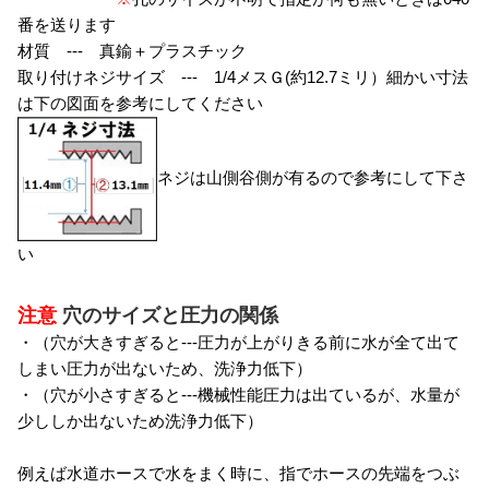
番を送ります
材質 --- 真鍮＋プラスチック
取り付けネジサイズ --- 1/4メスＧ(約12.7ミリ）細かい寸法
は下の図面を参考にしてください
ネジは山側谷側が有るので参考にして下さ
い
注意
穴のサイズと圧力の関係
・（穴が大きすぎると---圧力が上がりきる前に水が全て出て
しまい圧力が出ないため、洗浄力低下）
・（穴が小さすぎると---機械性能圧力は出ているが、水量が
少ししか出ないため洗浄力低下）
例えば水道ホースで水をまく時に、指でホースの先端をつぶ