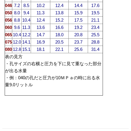
046
7.2
8.5
10.2
12.4
14.4
17.6
050
8.0
9.4
11.3
13.8
15.9
19.5
056
8.8
10.4
12.4
15.2
17.5
21.1
060
9.6
11.3
13.6
16.6
19.2
23.4
065
10.4
12.2
14.7
18.0
20.8
25.5
075
12.0
14.1
16.9
20.5
23.7
28.8
080
12.8
15.1
18.1
22.1
25.6
31.4
表の見方
・孔サイズの右横と圧力を下に見て重なった部分
が出る水量
・例：040の孔だと圧力が10ＭＰａの時に出る水
量9.0リットル