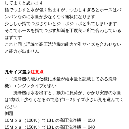
してまくと思います
指でつぶすと水が強く出ますが、つぶしすぎるとホースはパ
ンパンなのに水量が少なくなり霧状になります
少ししか指でつぶさないとジョボジョボと出てしまいます、
そこでホースを指でつぶす加減を丁度良い所で合わしている
はずです
これと同じ理論で高圧洗浄機の能力で孔サイズを合わせない
と能力が出ません
孔サイズ選ぶ
注意点
・（洗浄機の能力仕様に水量が給水量と記載してある洗浄
機）エンジンタイプが多い
洗浄機は水を出すと、動力に負荷が、かかり実際の水量
は1割以上少なくなるので必ず1～2サイズ小さい孔を選んでく
ださい
例題
10Ｍｐａ（100Ｋ）で13Ｌの高圧洗浄機 ＝ 050
15Ｍｐａ（150Ｋ）で13Ｌの高圧洗浄機 ＝ 040