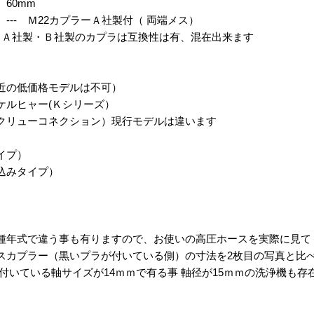
 60mm
--- Ｍ22カプラーＡ社製付（ 両端メス）
製のカプラは互換性は有、混在出来ます
近の低価格モデルは不可）
ケルヒャー(Ｋシリーズ）
クリューコネクション）現行モデルは違います
イプ）
込みタイプ）
種年式で違う事も有りますので、お使いの高圧ホースを実際に見て
スカプラー（黒いプラが付いている側）の寸法を2枚目の写真と比
いている軸サイズが14ｍｍで有る事 軸径が15ｍｍの洗浄機も存