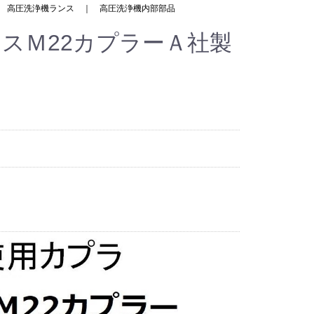
｜
高圧洗浄機ランス
｜
高圧洗浄機内部部品
メスＭ22カプラーＡ社製