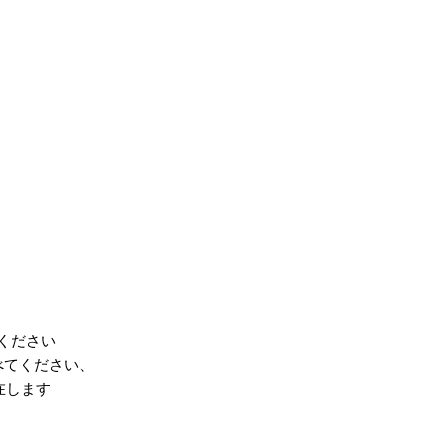
ください
べてください、
在します