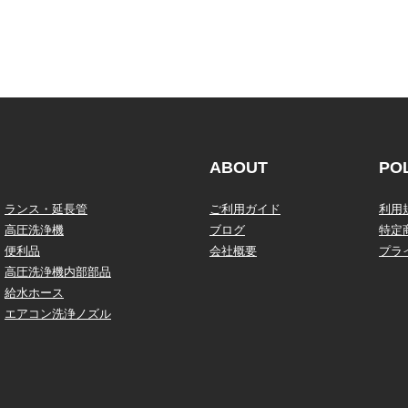
ABOUT
PO
ランス・延長管
ご利用ガイド
利用
高圧洗浄機
ブログ
特定
便利品
会社概要
プラ
高圧洗浄機内部部品
給水ホース
エアコン洗浄ノズル