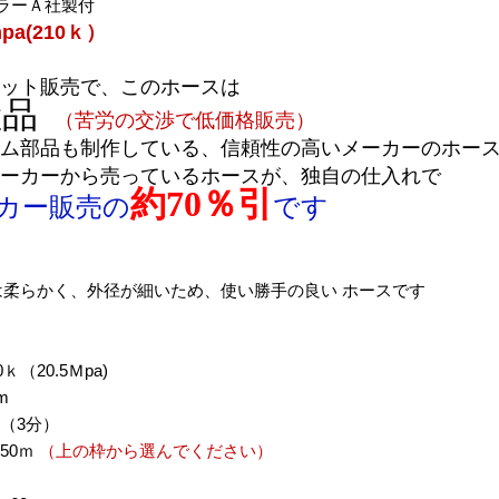
プラーＡ社製付
pa(210ｋ）
ット販売で、このホースは
産品
（苦労の交渉で低価格販売）
ム部品も制作している、信頼性の高いメーカーのホー
ーカーから売っているホースが、独自の仕入れで
約70％引
カー販売の
です
では柔らかく、外径が細いため、使い勝手の良い ホースです
ｋ（20.5Ｍpa)
m
mm（3分）
～50ｍ
（上の枠から選んでください）