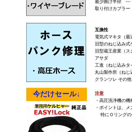
最少曲げ半径 ---
取り付けカプラー 
Ａ社製・Ｂ社
互換性
電気式マキタ（最
旧型のねじ込み式
旧型蔵王産業（ス
アサダ
工進（ねじ込みタ
丸山製作所（ねじ
クランツレ その他
今だけセール↓
注意
・高圧洗浄機の機
・ポイントは、メ
特にＯリングの付