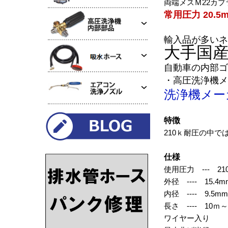
両端メスＭ22カ
常用圧力 20.5m
輸入品が多いネ
大手国
自動車の内部ゴ
・高圧洗浄機メ
洗浄機メー
特徴
210ｋ耐圧の中
仕様
使用圧力 --- 210
外径 ---- 15.4m
内径 ---- 9.5
長さ ---- 10ｍ
ワイヤー入り