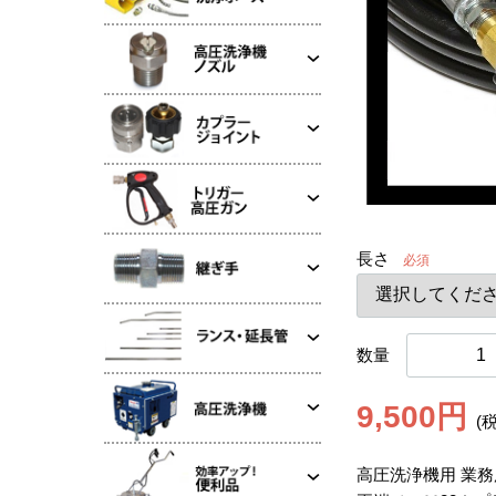
長さ
必須
数量
9,500円
(
高圧洗浄機用 業務