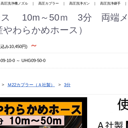
｜
高圧洗浄機ノズル
｜
高圧カプラー
｜
高圧洗浄ガン
｜
高圧洗浄継手
ス 10m～50ｍ 3分 両端
産やわらかめホース）
～
税込み10,450円)
09-10-0 ～ UHG09-50-0
Ｍ22カプラー（Ａ社製）
3分