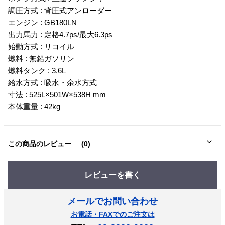
調圧方式 : 背圧式アンローダー
エンジン : GB180LN
出力馬力 : 定格4.7ps/最大6.3ps
始動方式 : リコイル
燃料 : 無鉛ガソリン
燃料タンク : 3.6L
給水方式 : 吸水・余水方式
寸法 : 525L×501W×538H mm
本体重量 : 42kg
この商品のレビュー
(0)
レビューを書く
メールでお問い合わせ
お電話・FAXでのご注文は