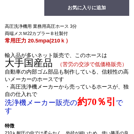
お気に入りに追加
高圧洗浄機用 業務用高圧ホース 3分
両端メスＭ22カプラーＢ社製付
常用圧力 20.5mpa(210ｋ）
輸入品が多いネット販売で、このホースは
大手国産品
（苦労の交渉で低価格販売）
自動車の内部ゴム部品も制作している、信頼性の高
いメーカーのホースです
・高圧洗浄機メーカーから売っているホースが、独
自の仕入れで
約70％引
洗浄機メーカー販売の
で
す
特徴
210ｋ耐圧の中では柔らかく、外径が細いため、使い勝手の良