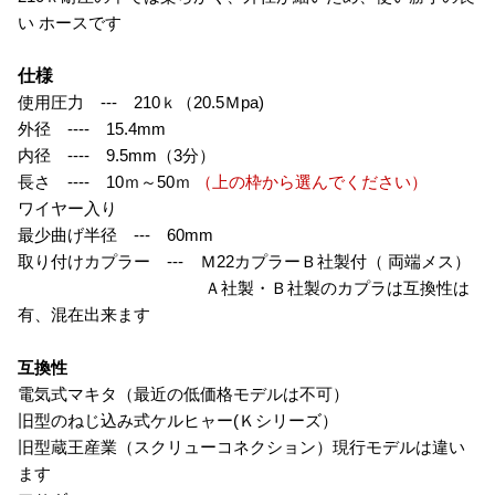
い ホースです
仕様
使用圧力 --- 210ｋ（20.5Ｍpa)
外径 ---- 15.4mm
内径 ---- 9.5mm（3分）
長さ ---- 10ｍ～50ｍ
（上の枠から選んでください）
ワイヤー入り
最少曲げ半径 --- 60mm
取り付けカプラー --- Ｍ22カプラーＢ社製付（ 両端メス）
Ａ社製・Ｂ社製のカプラは互換性は
有、混在出来ます
互換性
電気式マキタ（最近の低価格モデルは不可）
旧型のねじ込み式ケルヒャー(Ｋシリーズ）
旧型蔵王産業（スクリューコネクション）現行モデルは違い
ます