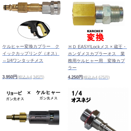
ケルヒャー変換カプラー ク
ＨＤ EASY!Lockメス × 蔵王・
イックカップリング（オス）
ホンダメスカプラーオス 業
⇔1/4ワンタッチメス
務用ケルヒャー用 変換カプ
ラー
3,950円
4,250円
(税込み4,345円)
(税込み4,675円)