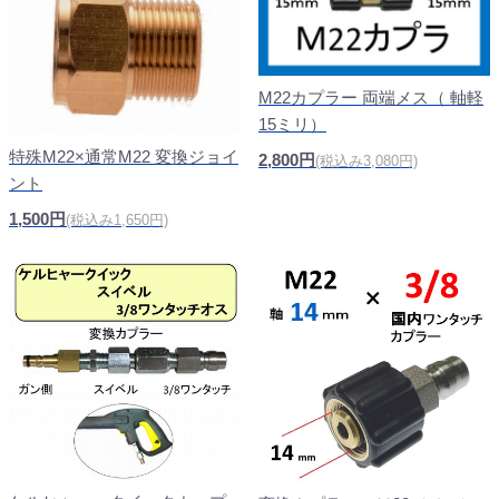
M22カプラー 両端メス（ 軸軽
15ミリ）
特殊M22×通常M22 変換ジョイ
2,800円
(税込み3,080円)
ント
1,500円
(税込み1,650円)