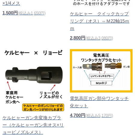
×1/4メス
1,500円
(税込み1,650円)
ケルヒャー クイックカップ
リング（オス）⇔Ｍ22軸15ｍ
ｍ
2,800円
(税込み3,080円)
電気高圧ガン部分ワンタッチ
化セット
4,700円
(税込み5,170円)
ケルヒャーガン先変換カプラ
ー（ケルヒャーガン先オス×リ
ョービノズルメス）