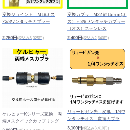
変換カプラ M22 軸15ｍｍ(オ
変換ジョイント Ｍ18オス
ス）⇔3/8ワンタッチカプラー
×3/8ワンタッチカプラー
（オス）ステンレス
2,400円
2,750円
(税込み2,640円)
(税込み3,025円)
リョービガン先 変換 1/4ワ
ケルヒャーKシリーズ互換 両
ンタッチオス 変換カプラ
端メスクイックカップリング
3,100円
(税込み3,410円)