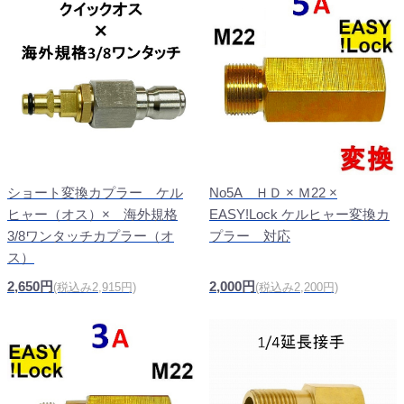
No5A ＨＤ × Ｍ22 ×
ショート変換カプラー ケル
EASY!Lock ケルヒャー変換カ
ヒャー（オス）× 海外規格
プラー 対応
3/8ワンタッチカプラー（オ
ス）
2,000円
2,650円
(税込み2,200円)
(税込み2,915円)