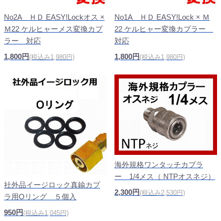
No1A ＨＤ EASY!Lock × Ｍ
No2A ＨＤ EASY!Lockオス ×
22 ケルヒャー変換カプラー
Ｍ22 ケルヒャーメス変換カプ
対応
ラー 対応
1,800円
1,800円
(税込み1,980円)
(税込み1,980円)
海外規格ワンタッチカプラ
ー 1/4メス（ NTPオスネジ）
社外品イージロック真鍮カプ
2,300円
(税込み2,530円)
ラ用Oリング ５個入
950円
(税込み1,045円)