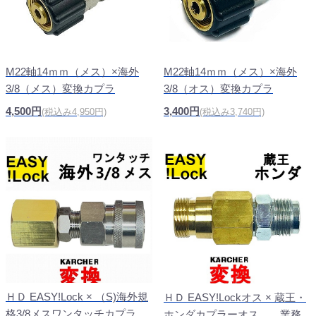
M22軸14ｍｍ（メス）×海外
M22軸14ｍｍ（メス）×海外
3/8（メス）変換カプラ
3/8（オス）変換カプラ
4,500円
3,400円
(税込み4,950円)
(税込み3,740円)
ＨＤ EASY!Lock × （S)海外規
ＨＤ EASY!Lockオス × 蔵王・
格3/8メスワンタッチカプラ
ホンダカプラーオス 業務