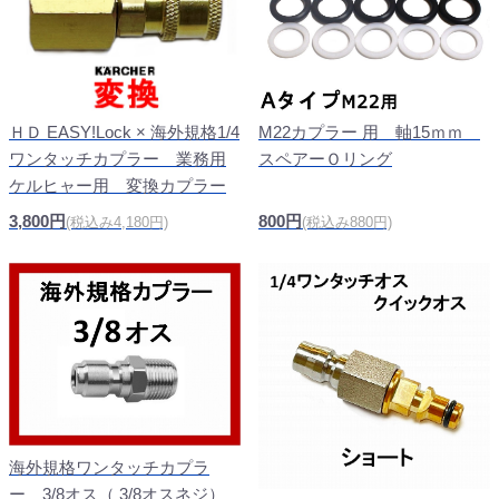
M22カプラー 用 軸15ｍｍ
ＨＤ EASY!Lock × 海外規格1/4
スペアーＯリング
ワンタッチカプラー 業務用
ケルヒャー用 変換カプラー
800円
3,800円
(税込み880円)
(税込み4,180円)
海外規格ワンタッチカプラ
ー 3/8オス（ 3/8オスネジ）