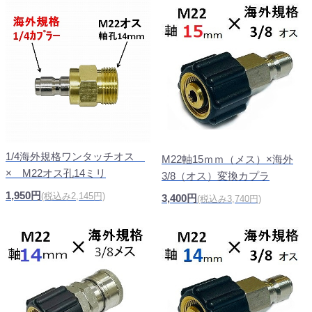
1/4海外規格ワンタッチオス
M22軸15ｍｍ（メス）×海外
× M22オス孔14ミリ
3/8（オス）変換カプラ
1,950円
(税込み2,145円)
3,400円
(税込み3,740円)