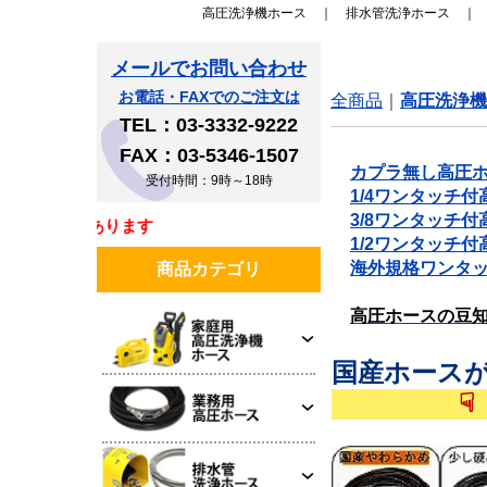
高圧洗浄機ホース
｜
排水管洗浄ホース
メールでお問い合わせ
お電話・FAXでのご注文は
全商品
高圧洗浄機
TEL：03-3332-9222
FAX：03-5346-1507
➤
カプラ無し高圧
受付時間：9時～18時
➤
1/4ワンタッチ
➤
3/8ワンタッチ
インボイスは同梱書類に
➤
1/2ワンタッチ
➤
海外規格ワンタ
商品カテゴリ
➤
高圧ホースの豆
国産ホース
☟
☟