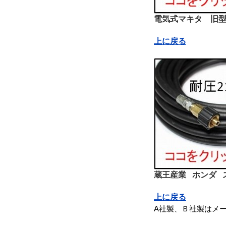
電気式マキタ 旧型
上に戻る
蔵王産業 ホンダ 
上に戻る
A社製、Ｂ社製はメ