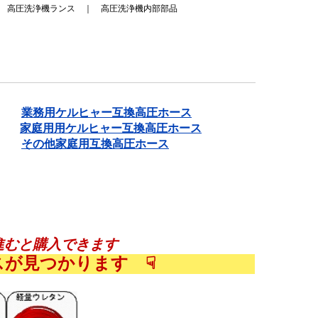
｜
高圧洗浄機ランス
｜
高圧洗浄機内部部品
➤
業務用ケルヒャー互換高圧ホース
➤
家庭用用ケルヒャー互換高圧ホース
➤
その他家庭用互換高圧ホース
進むと購入できます
スが見つかります ☟
スが見つかります ☟