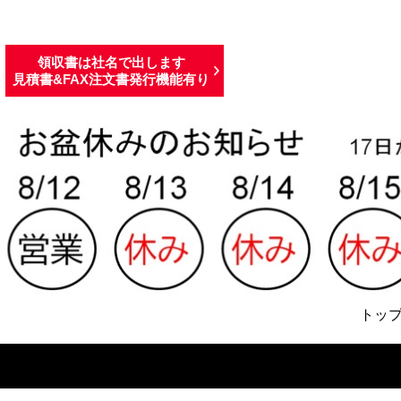
領収書は社名で出します
見積書&FAX注文書発行機能有り
トッ