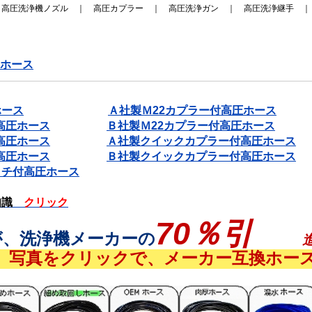
｜
高圧洗浄機ノズル
｜
高圧カプラー
｜
高圧洗浄ガン
｜
高圧洗浄継手
ホース
ホース
➤
Ａ社製Ｍ22カプラー付高圧ホース
付高圧ホース
➤
Ｂ社製Ｍ22カプラー付高圧ホース
付高圧ホース
➤
Ａ社製クイックカプラー付高圧ホース
記載してあります
付高圧ホース
➤
Ｂ社製クイックカプラー付高圧ホース
ッチ付高圧ホース
知識
クリック
70％引
が、洗浄機メーカーの
 写真をクリックで、メーカー互換ホー
 写真をクリックで、メーカー互換ホー