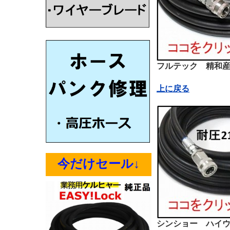
フルテック 精和産
上に戻る
今だけセール↓
シンショー ハイ