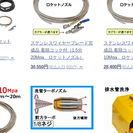
セット
ステンレスワイヤーブレード完
ステンレスワ
成品 着脱コック付（1.5分
成品 着脱コッ
20Mpa ロケットノズル）
10Mpa ロ
～
00円)
30,550円
～
28,400円
(税込み33,605円)
(税込み