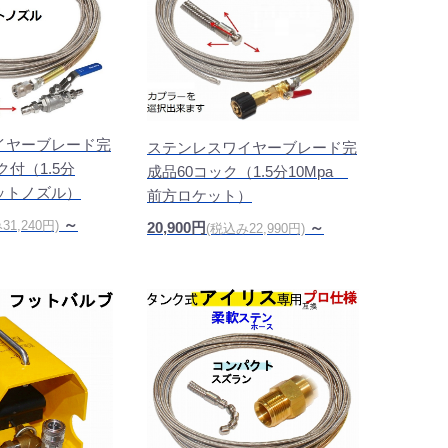
イヤーブレード完
ステンレスワイヤーブレード完
ク付（1.5分
成品60コック（1.5分10Mpa
ケットノズル）
前方ロケット）
～
31,240円)
20,900円
～
(税込み22,990円)