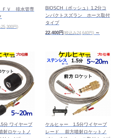
BIOSCH（ボッシュ）1.2分コ
 ＦＶ 排水管専
ンパクトスズラン ホース取付
ク
タイプ
25,300円)
22,400円
～
(税込み24,640円)
.5分 ワイヤーブ
ケルヒャー 1.5分ワイヤーブ
噴射ロケットノ
レード 前方噴射ロケットノ