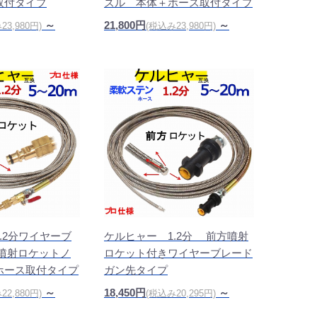
取付タイプ
ズル 本体＋ホース取付タイプ
～
21,800円
～
23,980円)
(税込み23,980円)
.2分ワイヤーブ
ケルヒャー 1.2分 前方噴射
噴射ロケットノ
ロケット付きワイヤーブレード
ホース取付タイプ
ガン先タイプ
～
18,450円
～
22,880円)
(税込み20,295円)