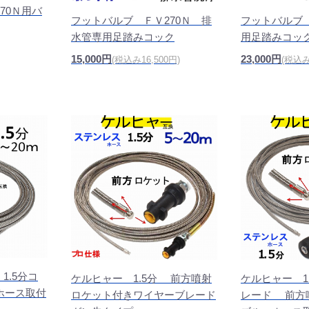
70Ｎ用バ
フットバルブ ＦＶ270Ｎ 排
フットバルブ
水管専用足踏みコック
用足踏みコッ
15,000円
23,000円
(税込み16,500円)
(税込み
1.5分コ
ケルヒャー 1.5分 前方噴射
ケルヒャー 1
ホース取付
ロケット付きワイヤーブレード
レード 前方