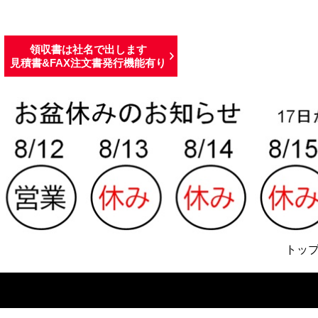
領収書は社名で出します
見積書&FAX注文書発行機能有り
トッ