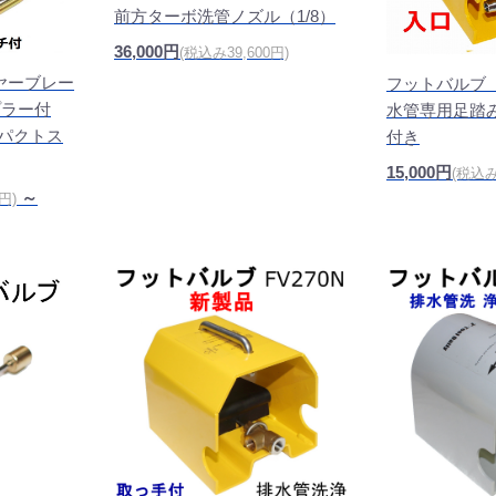
前方ターボ洗管ノズル（1/8）
36,000円
(税込み39,600円)
ヤーブレー
フットバルブ 
プラー付
水管専用足踏
ンパクトス
付き
15,000円
(税込み
～
円)