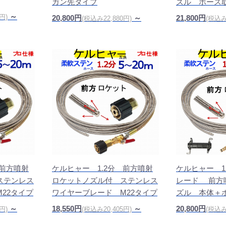
ガン先タイプ
ズル ホース
～
円)
20,800円
～
21,800円
(税込み22,880円)
(税込み
 前方噴射
ケルヒャー 1.2分 前方噴射
ケルヒャー 1
ステンレス
ロケットノズル付 ステンレス
レード 前方
22タイプ
ワイヤーブレード M22タイプ
ズル 本体＋
～
18,550円
～
20,800円
円)
(税込み20,405円)
(税込み