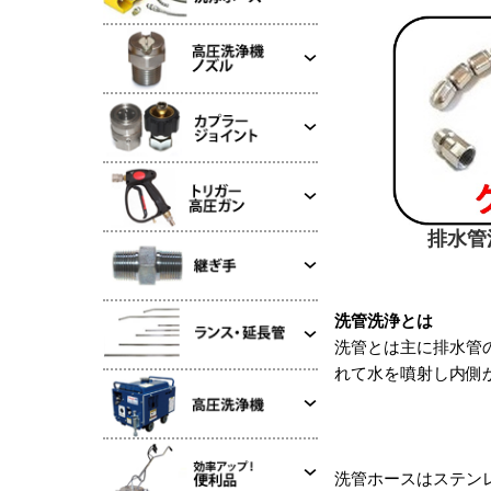
排水管
排
洗管洗浄とは
洗管とは主に排水管
れて水を噴射し内側
洗管ホースはステン