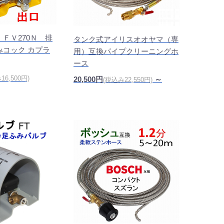
ＦＶ270Ｎ 排
タンク式アイリスオオヤマ（専
みコック カプラ
用）互換パイプクリーニングホ
ース
16,500円)
20,500円
～
(税込み22,550円)